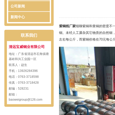
公司新闻
新闻中心
紫铜线厂家
细聊紫铜和黄铜的密度不
铜。未经人工羼杂其它物质的自然铜，
联系我们
左右每公斤，而紫铜价格在70元每公
清远宝威铜业有限公司
地址：广东省清远市石角镇塘
基岭和兴工业园一区
联系人：赵生
手机：13926284396
电话：0763-3718598
传真：0763-3718428
邮编：528231
邮箱：
baoweigroup@126.com