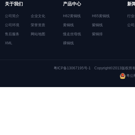
关于我们
产品中心
新
公司简介
企业文化
H62黄铜线
H65黄铜线
行业
公司环境
荣誉资质
黄铜线
紫铜线
公司
售后服务
网站地图
慢走丝母线
紫铜排
XML
裸铜线
粤ICP备13067195号-1
Copyright©2013版权所
粤公网