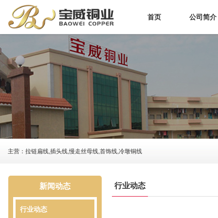
首页
公司简介
关于宝威
企业文化
公司环境
荣誉资质
售后服务
主营：拉链扁线,插头线,慢走丝母线,首饰线,冷墩铜线
行业动态
新闻动态
行业动态